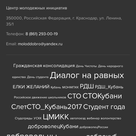
Центр молодежных инициатив
350000
,
Российская Федерация
,
г. Краснодар
,
ул. Ленина,
35/1
Телефон:
8 (861) 293-00-19
Email:
moloddobro@yandex.ru
Гражданская консолидация
День Чистоты
День народного
Диалог на равных
единства
День студента
РДШ
ЕЛКИ ЖЕЛАНИЙ
РДШ_Кубань
Кубань
МОНМПКК
СТОКубани
СТО
Российское движение школьников
СлетСТО_Кубань2017
Студент года
ЦМИКК
Студотряды
УСКК
автопоезд
вебинар
волонтерство
доброволецКубани
доброволецРоссии