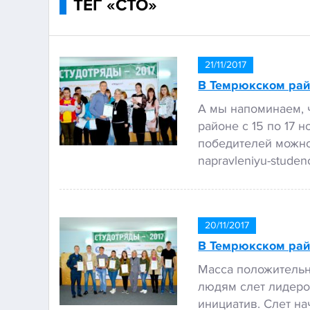
ТЕГ «СТО»
21/11/2017
В Темрюкском рай
А мы напоминаем, 
районе с 15 по 17
победителей можно о
napravleniyu-studen
20/11/2017
В Темрюкском рай
Масса положительн
людям слет лидеро
инициатив. Слет н