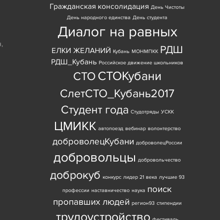
Гражданская консолидация
День Чистоты
День народного единства
День студента
Диалог на равных
я
,
РДШ
ЕЛКИ ЖЕЛАНИЙ
Кубань
МОНМПКК
РДШ_Кубань
Российское движение школьников
СТОКубани
СТО
СлетСТО_Кубань2017
Студент года
Студотряды
УСКК
ЦМИКК
автопоезд
вебинар
волонтерство
доброволецКубани
доброволецРоссии
добровольцы
добровольчество
доброкуб
конкурс
лидер 21 века
лучшие 93
поиск
профессии
наставничество
наука
пропавших людей
регион93
стипендии
трудоустройство
фестиваль