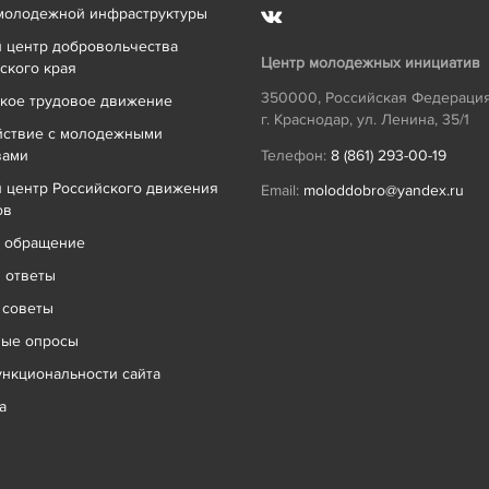
молодежной инфраструктуры
 центр добровольчества
Центр молодежных инициатив
ского края
350000
,
Российская Федераци
кое трудовое движение
г. Краснодар
,
ул. Ленина, 35/1
йствие с молодежными
вами
Телефон:
8 (861) 293-00-19
 центр Российского движения
Email:
moloddobro@yandex.ru
ов
ь обращение
 ответы
 советы
ные опросы
нкциональности сайта
а