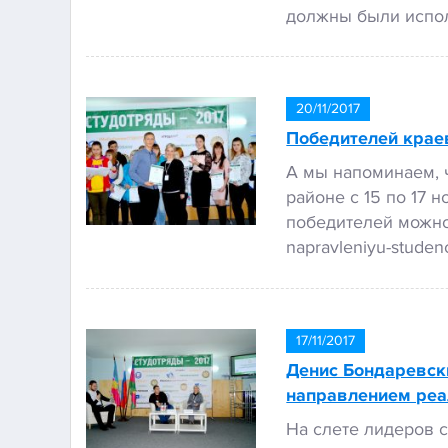
должны были испол
20/11/2017
Победителей крае
А мы напоминаем, 
районе с 15 по 17
победителей можно о
napravleniyu-studen
17/11/2017
Денис Бондаревск
направлением реа
На слете лидеров 