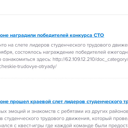
оне наградили победителей конкурса СТО
что на слете лидеров студенческого трудового движ
 ноября, состоялось награждение победителей ежегод
знакомиться здесь: http://62.109.12.210/doc_category/
cheskie-trudovye-otryady/
оне прошел краевой слет лидеров студенческого т
ых эмоций и знакомств с ребятами из других районов
в студенческого трудового движения, который пров
ачался с квест-игры где каждой команде были предос