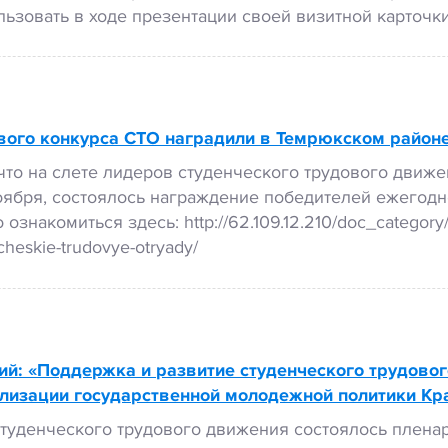
ьзовать в ходе презентации своей визитной карточ
вого конкурса СТО наградили в Темрюкском район
что на слете лидеров студенческого трудового движ
 ноября, состоялось награждение победителей ежегод
знакомиться здесь: http://62.109.12.210/doc_category/
cheskie-trudovye-otryady/
ий: «Поддержка и развитие студенческого трудово
лизации государственной молодежной политики Кр
студенческого трудового движения состоялось пленар