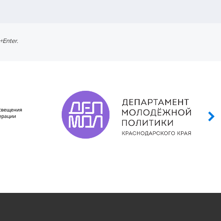
l+Enter
.