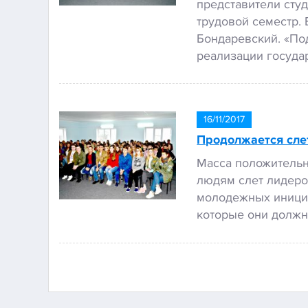
представители сту
трудовой семестр.
Бондаревский. «По
реализации госуда
16/11/2017
Продолжается сле
Масса положительн
людям слет лидеро
молодежных инициа
которые они должн