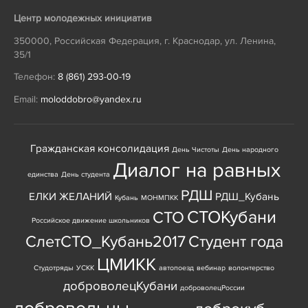
Центр молодежных инициатив
350000
,
Российская Федерация
,
г. Краснодар
,
ул. Ленина,
35/1
Телефон:
8 (861) 293-00-19
Email:
moloddobro@yandex.ru
Гражданская консолидация
День Чистоты
День народного
Диалог на равных
единства
День студента
РДШ
ЕЛКИ ЖЕЛАНИЙ
РДШ_Кубань
Кубань
МОНМПКК
СТОКубани
СТО
Российское движение школьников
СлетСТО_Кубань2017
Студент года
ЦМИКК
Студотряды
УСКК
автопоезд
вебинар
волонтерство
доброволецКубани
доброволецРоссии