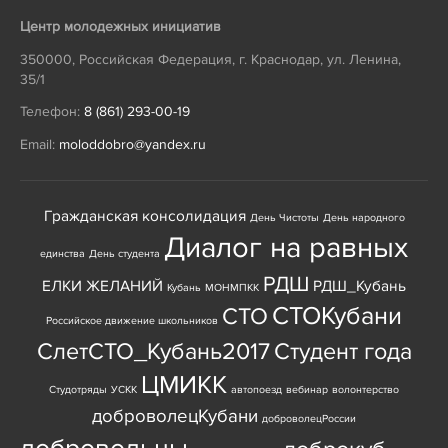
Центр молодежных инициатив
350000
,
Российская Федерация
,
г. Краснодар
,
ул. Ленина,
35/1
Телефон:
8 (861) 293-00-19
Email:
moloddobro@yandex.ru
Гражданская консолидация
День Чистоты
День народного
Диалог на равных
единства
День студента
РДШ
ЕЛКИ ЖЕЛАНИЙ
РДШ_Кубань
Кубань
МОНМПКК
СТОКубани
СТО
Российское движение школьников
СлетСТО_Кубань2017
Студент года
ЦМИКК
Студотряды
УСКК
автопоезд
вебинар
волонтерство
доброволецКубани
доброволецРоссии