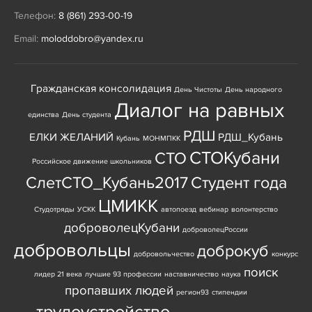
Телефон:
8 (861) 293-00-19
Email:
moloddobro@yandex.ru
Гражданская консолидация
День Чистоты
День народного
Диалог на равных
единства
День студента
РДШ
ЕЛКИ ЖЕЛАНИЙ
РДШ_Кубань
Кубань
МОНМПКК
СТОКубани
СТО
Российское движение школьников
СлетСТО_Кубань2017
Студент года
ЦМИКК
Студотряды
УСКК
автопоезд
вебинар
волонтерство
доброволецКубани
доброволецРоссии
добровольцы
доброкуб
добровольчество
конкурс
поиск
лидер 21 века
лучшие 93 профессии
наставничество
наука
пропавших людей
регион93
стипендии