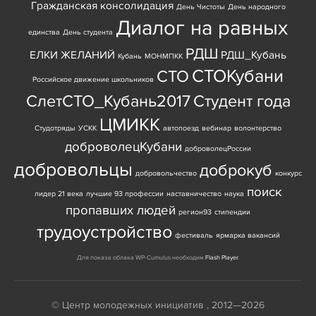
Гражданская консолидация
День Чистоты
День народного
Диалог на равных
единства
День студента
РДШ
ЕЛКИ ЖЕЛАНИЙ
РДШ_Кубань
Кубань
МОНМПКК
СТОКубани
СТО
Российское движение школьников
СлетСТО_Кубань2017
Студент года
ЦМИКК
Студотряды
УСКК
автопоезд
вебинар
волонтерство
доброволецКубани
доброволецРоссии
добровольцы
доброкуб
добровольчество
конкурс
поиск
лидер 21 века
лучшие 93 профессии
наставничество
наука
пропавших людей
регион93
стипендии
трудоустройство
фестиваль
ярмарка вакансий
Для показа облака WP-Cumulus необходим
Flash Player
.
© Центр молодежных инициатив , 2012—2026