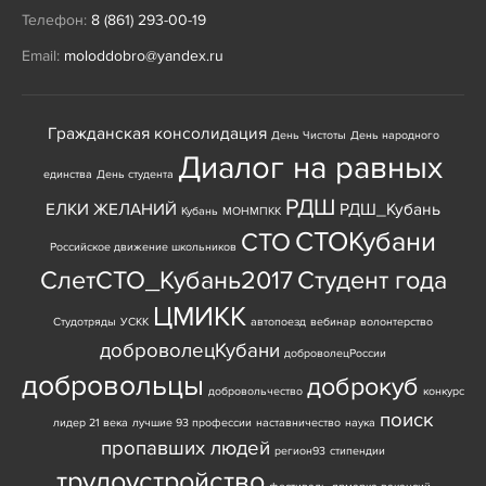
Телефон:
8 (861) 293-00-19
Email:
moloddobro@yandex.ru
Гражданская консолидация
День Чистоты
День народного
Диалог на равных
единства
День студента
РДШ
ЕЛКИ ЖЕЛАНИЙ
РДШ_Кубань
Кубань
МОНМПКК
СТОКубани
СТО
Российское движение школьников
СлетСТО_Кубань2017
Студент года
ЦМИКК
Студотряды
УСКК
автопоезд
вебинар
волонтерство
доброволецКубани
доброволецРоссии
добровольцы
доброкуб
добровольчество
конкурс
поиск
лидер 21 века
лучшие 93 профессии
наставничество
наука
пропавших людей
регион93
стипендии
трудоустройство