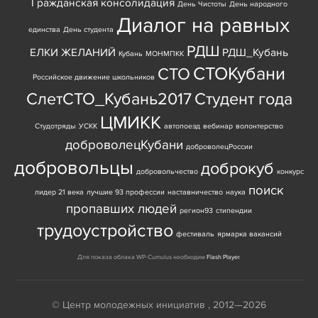
Гражданская консолидация
День Чистоты
День народного
Диалог на равных
единства
День студента
РДШ
ЕЛКИ ЖЕЛАНИЙ
РДШ_Кубань
Кубань
МОНМПКК
СТОКубани
СТО
Российское движение школьников
СлетСТО_Кубань2017
Студент года
ЦМИКК
Студотряды
УСКК
автопоезд
вебинар
волонтерство
доброволецКубани
доброволецРоссии
добровольцы
доброкуб
добровольчество
конкурс
поиск
лидер 21 века
лучшие 93 профессии
наставничество
наука
пропавших людей
регион93
стипендии
трудоустройство
фестиваль
ярмарка вакансий
Для показа облака WP-Cumulus необходим
Flash Player
.
© Центр молодежных инициатив , 2012—2026