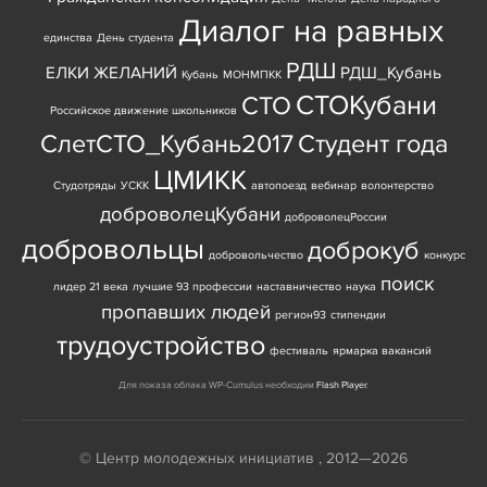
Диалог на равных
единства
День студента
РДШ
ЕЛКИ ЖЕЛАНИЙ
РДШ_Кубань
Кубань
МОНМПКК
СТОКубани
СТО
Российское движение школьников
СлетСТО_Кубань2017
Студент года
ЦМИКК
Студотряды
УСКК
автопоезд
вебинар
волонтерство
доброволецКубани
доброволецРоссии
добровольцы
доброкуб
добровольчество
конкурс
поиск
лидер 21 века
лучшие 93 профессии
наставничество
наука
пропавших людей
регион93
стипендии
трудоустройство
фестиваль
ярмарка вакансий
Для показа облака WP-Cumulus необходим
Flash Player
.
© Центр молодежных инициатив , 2012—2026