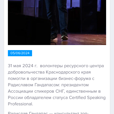
05/06/2024
31 мая 2024 г. волонтеры ресурсного центра
добровольчества Краснодарского края
помогли в организации бизнес-форума с
Радиславом Гандапасом: президентом
Ассоциации спикеров СНГ, единственным в
России обладателем статуса Certified Speaking
Professional.
Радислав Гандапас — консультант топ-