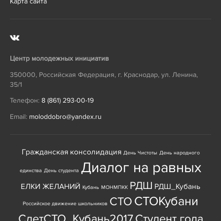
Карта сайта
Центр молодежных инициатив
350000
,
Российская Федерация
,
г. Краснодар
,
ул. Ленина,
35/1
Телефон:
8 (861) 293-00-19
Email:
moloddobro@yandex.ru
Гражданская консолидация
День Чистоты
День народного
Диалог на равных
единства
День студента
РДШ
ЕЛКИ ЖЕЛАНИЙ
РДШ_Кубань
Кубань
МОНМПКК
СТОКубани
СТО
Российское движение школьников
СлетСТО_Кубань2017
Студент года