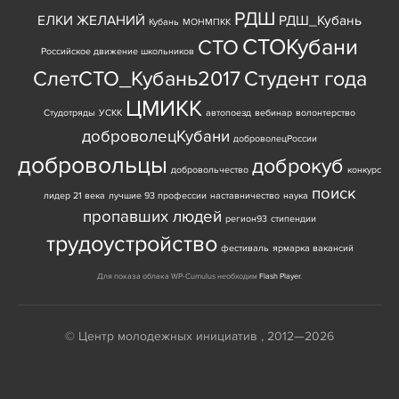
РДШ
ЕЛКИ ЖЕЛАНИЙ
РДШ_Кубань
Кубань
МОНМПКК
СТОКубани
СТО
Российское движение школьников
СлетСТО_Кубань2017
Студент года
ЦМИКК
Студотряды
УСКК
автопоезд
вебинар
волонтерство
доброволецКубани
доброволецРоссии
добровольцы
доброкуб
добровольчество
конкурс
поиск
лидер 21 века
лучшие 93 профессии
наставничество
наука
пропавших людей
регион93
стипендии
трудоустройство
фестиваль
ярмарка вакансий
Для показа облака WP-Cumulus необходим
Flash Player
.
© Центр молодежных инициатив , 2012—2026