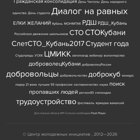
Гражданская консолидация
День Чистоты
День народного
Диалог на равных
единства
День студента
РДШ
ЕЛКИ ЖЕЛАНИЙ
РДШ_Кубань
Кубань
МОНМПКК
СТОКубани
СТО
Российское движение школьников
СлетСТО_Кубань2017
Студент года
ЦМИКК
Студотряды
УСКК
автопоезд
вебинар
волонтерство
доброволецКубани
доброволецРоссии
добровольцы
доброкуб
добровольчество
конкурс
поиск
лидер 21 века
лучшие 93 профессии
наставничество
наука
пропавших людей
регион93
стипендии
трудоустройство
фестиваль
ярмарка вакансий
Для показа облака WP-Cumulus необходим
Flash Player
.
© Центр молодежных инициатив , 2012—2026