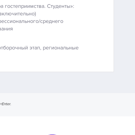
а гостеприимства. Студенты»:
(включительно)
фессионального/среднего
вания
отборочный этап, региональные
l+Enter
.