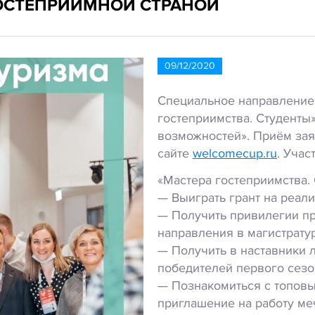
ОСТЕПРИИМНОЙ СТРАНОЙ
09/12/2020
Специальное направление 
гостеприимства. Студенты
возможностей». Приём заяв
сайте
welcomecup.ru
. Учас
«Мастера гостеприимства. 
— Выиграть грант на реали
— Получить привилегии п
направления в магистрату
— Получить в наставники 
победителей первого сезо
— Познакомиться с топовы
приглашение на работу ме