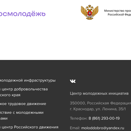
молодежной инфраструктуры
 центр добровольчества
Центр молодежных инициатив
ского края
350000
,
Российская Федераци
кое трудовое движение
г. Краснодар
,
ул. Ленина, 35/1
йствие с молодежными
вами
Телефон:
8 (861) 293-00-19
 центр Российского движения
Email:
moloddobro@yandex.ru