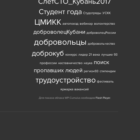
СлетСТО_Кубань2017
Студент года
Студотряды
УСКК
ЦМИКК
автопоезд
вебинар
волонтерство
доброволецКубани
доброволецРоссии
добровольцы
добровольчество
доброкуб
конкурс
лидер 21 века
лучшие 93
поиск
профессии
наставничество
наука
пропавших людей
регион93
стипендии
трудоустройство
фестиваль
ярмарка вакансий
Для показа облака WP-Cumulus необходим
Flash Player
.