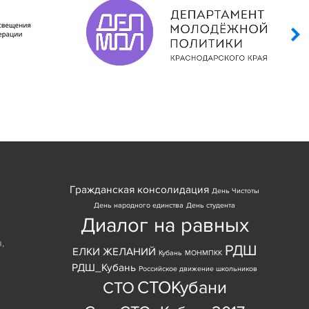
Гражданская консолидация
День Чистоты
День народного единства
День студента
Диалог на равных
я
,
РДШ
ЕЛКИ ЖЕЛАНИЙ
Кубань
МОНМПКК
РДШ_Кубань
Российское движение школьников
СТОКубани
СТО