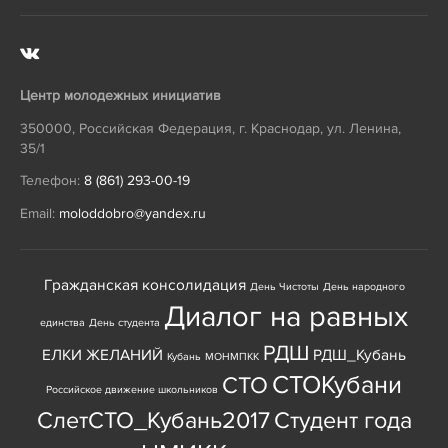
Центр молодежных инициатив
350000
,
Российская Федерация
,
г. Краснодар
,
ул. Ленина,
35/1
Телефон:
8 (861) 293-00-19
Email:
moloddobro@yandex.ru
Гражданская консолидация
День Чистоты
День народного
Диалог на равных
единства
День студента
РДШ
ЕЛКИ ЖЕЛАНИЙ
РДШ_Кубань
Кубань
МОНМПКК
СТОКубани
СТО
Российское движение школьников
СлетСТО_Кубань2017
Студент года