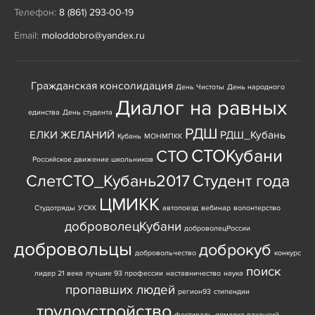
Телефон:
8 (861) 293-00-19
Email:
moloddobro@yandex.ru
Гражданская консолидация
День Чистоты
День народного
Диалог на равных
единства
День студента
РДШ
ЕЛКИ ЖЕЛАНИЙ
РДШ_Кубань
Кубань
МОНМПКК
СТОКубани
СТО
Российское движение школьников
СлетСТО_Кубань2017
Студент года
ЦМИКК
Студотряды
УСКК
автопоезд
вебинар
волонтерство
доброволецКубани
доброволецРоссии
добровольцы
доброкуб
добровольчество
конкурс
поиск
лидер 21 века
лучшие 93 профессии
наставничество
наука
пропавших людей
регион93
стипендии
трудоустройство
фестиваль
ярмарка вакансий