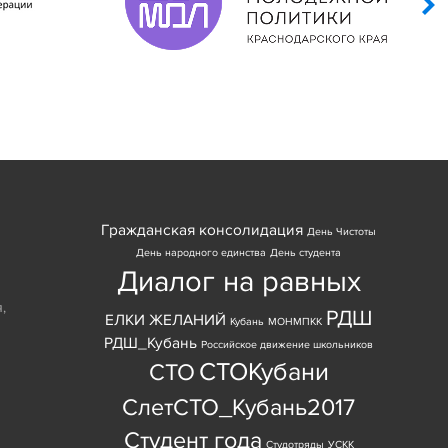
Гражданская консолидация
День Чистоты
День народного единства
День студента
Диалог на равных
я
,
РДШ
ЕЛКИ ЖЕЛАНИЙ
Кубань
МОНМПКК
РДШ_Кубань
Российское движение школьников
СТОКубани
СТО
СлетСТО_Кубань2017
Студент года
Студотряды
УСКК