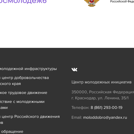
молодежной инфраструктуры
 центр добровольчества
Центр молодежных инициатив
ского края
350000
,
Российская Федераци
кое трудовое движение
г. Краснодар
,
ул. Ленина, 35/1
йствие с молодежными
вами
Телефон:
8 (861) 293-00-19
 центр Российского движения
Email:
moloddobro@yandex.ru
ов
ь обращение