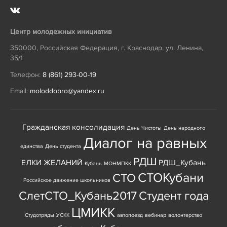
Центр молодежных инициатив
350000
,
Российская Федерация
,
г. Краснодар
,
ул. Ленина,
35/1
Телефон:
8 (861) 293-00-19
Email:
moloddobro@yandex.ru
Гражданская консолидация
День Чистоты
День народного
Диалог на равных
единства
День студента
РДШ
ЕЛКИ ЖЕЛАНИЙ
РДШ_Кубань
Кубань
МОНМПКК
СТОКубани
СТО
Российское движение школьников
СлетСТО_Кубань2017
Студент года
ЦМИКК
Студотряды
УСКК
автопоезд
вебинар
волонтерство