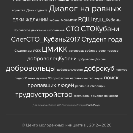
Диалог на равных
единства
День студента
РДШ
ЕЛКИ ЖЕЛАНИЙ
РДШ_Кубань
Кубань
МОНМПКК
СТОКубани
СТО
Российское движение школьников
СлетСТО_Кубань2017
Студент года
ЦМИКК
Студотряды
УСКК
автопоезд
вебинар
волонтерство
доброволецКубани
доброволецРоссии
добровольцы
доброкуб
добровольчество
конкурс
поиск
лидер 21 века
лучшие 93 профессии
наставничество
наука
пропавших людей
регион93
стипендии
трудоустройство
фестиваль
ярмарка вакансий
Для показа облака WP-Cumulus необходим
Flash Player
.
© Центр молодежных инициатив , 2012—2026