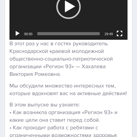
00:00
29:49
В этот раз у нас в гостях руководитель
Краснодарской краевой молодежной
общественно-социально-патриотической
организации «Регион 93» — Хахалева
Виктория Ромеовна.
Мы обсудили множество интересных тем,
которые вдохновят вас на активные действия!
В этом выпуске вы узнаете:
• Как возникла организация «Регион 93» и
какие цели она ставит перед собой.
• Как проходит работа с ребятами с
ограниченными возможностями здоровья