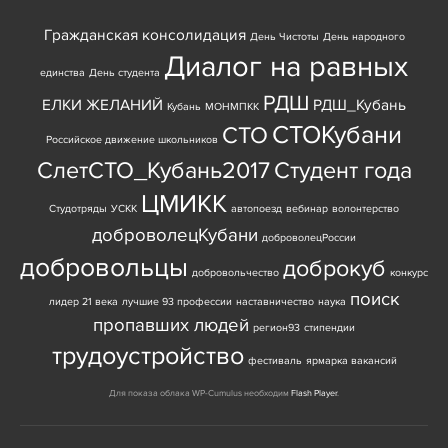
Гражданская консолидация
День Чистоты
День народного
Диалог на равных
единства
День студента
РДШ
ЕЛКИ ЖЕЛАНИЙ
РДШ_Кубань
Кубань
МОНМПКК
СТОКубани
СТО
Российское движение школьников
СлетСТО_Кубань2017
Студент года
ЦМИКК
Студотряды
УСКК
автопоезд
вебинар
волонтерство
доброволецКубани
доброволецРоссии
добровольцы
доброкуб
добровольчество
конкурс
поиск
лидер 21 века
лучшие 93 профессии
наставничество
наука
пропавших людей
регион93
стипендии
трудоустройство
фестиваль
ярмарка вакансий
Для показа облака WP-Cumulus необходим
Flash Player
.