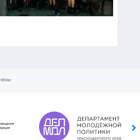
l+Enter
.