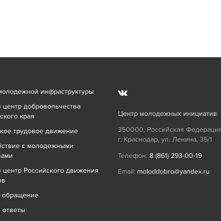
молодежной инфраструктуры
 центр добровольчества
Центр молодежных инициатив
ского края
350000
,
Российская Федераци
кое трудовое движение
г. Краснодар
,
ул. Ленина, 35/1
йствие с молодежными
вами
Телефон:
8 (861) 293-00-19
 центр Российского движения
Email:
moloddobro@yandex.ru
ов
ь обращение
 ответы