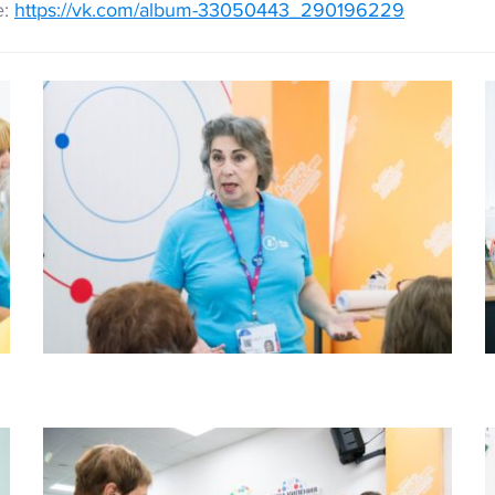
е:
https://vk.com/album-33050443_290196229