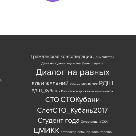
Гражданская консолидация
День Чистоты
День народного единства
День студента
Диалог на равных
я
,
РДШ
ЕЛКИ ЖЕЛАНИЙ
Кубань
МОНМПКК
РДШ_Кубань
Российское движение школьников
СТОКубани
СТО
СлетСТО_Кубань2017
Студент года
Студотряды
УСКК
ЦМИКК
автопоезд
вебинар
волонтерство