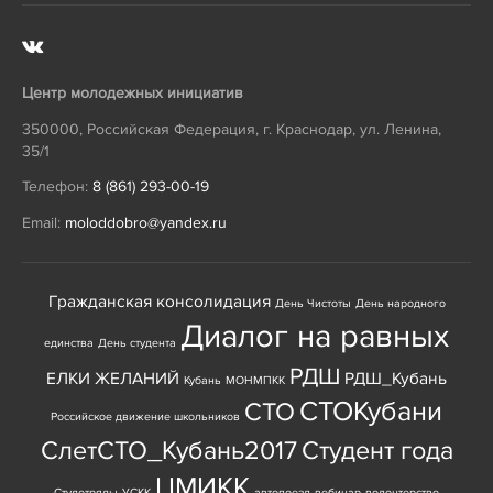
Центр молодежных инициатив
350000
,
Российская Федерация
,
г. Краснодар
,
ул. Ленина,
35/1
Телефон:
8 (861) 293-00-19
Email:
moloddobro@yandex.ru
Гражданская консолидация
День Чистоты
День народного
Диалог на равных
единства
День студента
РДШ
ЕЛКИ ЖЕЛАНИЙ
РДШ_Кубань
Кубань
МОНМПКК
СТОКубани
СТО
Российское движение школьников
СлетСТО_Кубань2017
Студент года
ЦМИКК
Студотряды
УСКК
автопоезд
вебинар
волонтерство