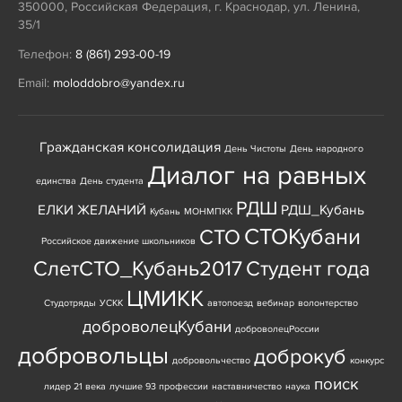
350000
,
Российская Федерация
,
г. Краснодар
,
ул. Ленина,
35/1
Телефон:
8 (861) 293-00-19
Email:
moloddobro@yandex.ru
Гражданская консолидация
День Чистоты
День народного
Диалог на равных
единства
День студента
РДШ
ЕЛКИ ЖЕЛАНИЙ
РДШ_Кубань
Кубань
МОНМПКК
СТОКубани
СТО
Российское движение школьников
СлетСТО_Кубань2017
Студент года
ЦМИКК
Студотряды
УСКК
автопоезд
вебинар
волонтерство
доброволецКубани
доброволецРоссии
добровольцы
доброкуб
добровольчество
конкурс
поиск
лидер 21 века
лучшие 93 профессии
наставничество
наука