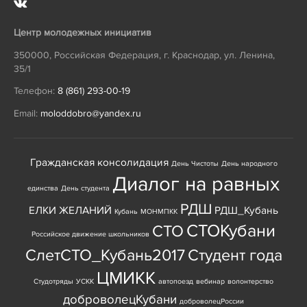
Центр молодежных инициатив
350000
,
Российская Федерация
,
г. Краснодар
,
ул. Ленина,
35/1
Телефон:
8 (861) 293-00-19
Email:
moloddobro@yandex.ru
Гражданская консолидация
День Чистоты
День народного
Диалог на равных
единства
День студента
РДШ
ЕЛКИ ЖЕЛАНИЙ
РДШ_Кубань
Кубань
МОНМПКК
СТОКубани
СТО
Российское движение школьников
СлетСТО_Кубань2017
Студент года
ЦМИКК
Студотряды
УСКК
автопоезд
вебинар
волонтерство
доброволецКубани
доброволецРоссии