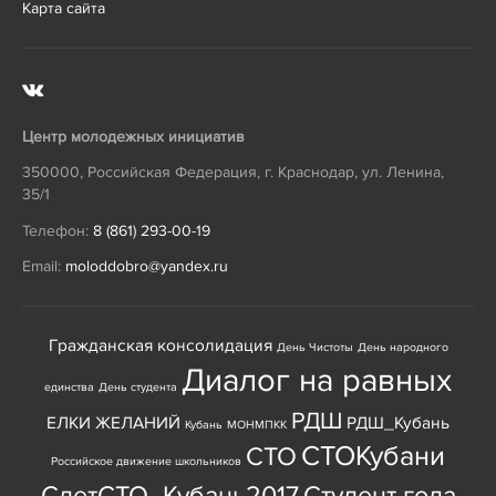
Карта сайта
Центр молодежных инициатив
350000
,
Российская Федерация
,
г. Краснодар
,
ул. Ленина,
35/1
Телефон:
8 (861) 293-00-19
Email:
moloddobro@yandex.ru
Гражданская консолидация
День Чистоты
День народного
Диалог на равных
единства
День студента
РДШ
ЕЛКИ ЖЕЛАНИЙ
РДШ_Кубань
Кубань
МОНМПКК
СТОКубани
СТО
Российское движение школьников
СлетСТО_Кубань2017
Студент года