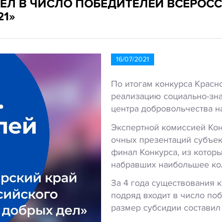
ЕЛ В ЧИСЛО ПОБЕДИТЕЛЕЙ ВСЕРОС
21»
16/07/2021
По итогам конкурса Красно
реализацию социально-зна
центра добровольчества н
Экспертной комиссией Кон
очных презентаций субъе
финал Конкурса, из котор
набравших наибольшее кол
За 4 года существования 
подряд входит в число по
размер субсидии составил 