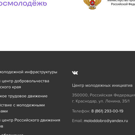
молодежной инфраструктуры
 центр добровольчества
Центр молодежных инициатив
ского края
350000
,
Российская Федераци
кое трудовое движение
г. Краснодар
,
ул. Ленина, 35/1
йствие с молодежными
вами
Телефон:
8 (861) 293-00-19
 центр Российского движения
Email:
moloddobro@yandex.ru
ов