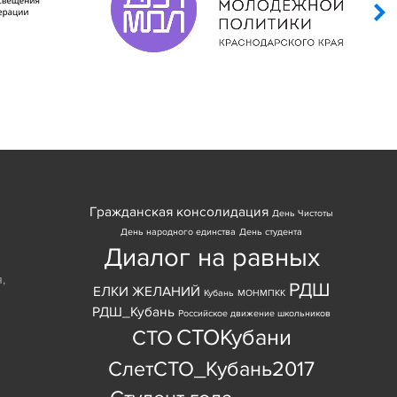
Гражданская консолидация
День Чистоты
День народного единства
День студента
Диалог на равных
я
,
РДШ
ЕЛКИ ЖЕЛАНИЙ
Кубань
МОНМПКК
РДШ_Кубань
Российское движение школьников
СТОКубани
СТО
СлетСТО_Кубань2017