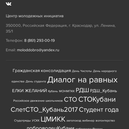
Центр молодежных инициатив
350000
,
Российская Федерация
,
г. Краснодар
,
ул. Ленина,
35/1
Телефон:
8 (861) 293-00-19
Email:
moloddobro@yandex.ru
Гражданская консолидация
День Чистоты
День народного
Диалог на равных
единства
День студента
РДШ
ЕЛКИ ЖЕЛАНИЙ
РДШ_Кубань
Кубань
МОНМПКК
СТОКубани
СТО
Российское движение школьников
СлетСТО_Кубань2017
Студент года
ЦМИКК
Студотряды
УСКК
автопоезд
вебинар
волонтерство
доброволецКубани
доброволецРоссии