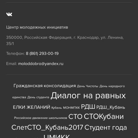
Центр молодежных инициатив
350000
,
Российская Федерация
,
г. Краснодар
,
ул. Ленина,
35/1
Телефон:
8 (861) 293-00-19
Email:
moloddobro@yandex.ru
Гражданская консолидация
День Чистоты
День народного
Диалог на равных
единства
День студента
РДШ
ЕЛКИ ЖЕЛАНИЙ
РДШ_Кубань
Кубань
МОНМПКК
СТОКубани
СТО
Российское движение школьников
СлетСТО_Кубань2017
Студент года
ЦМИКК