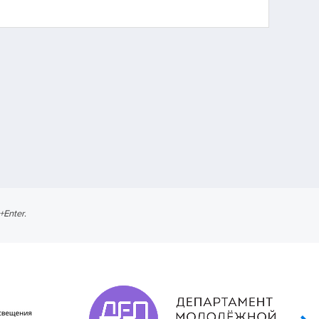
l+Enter
.