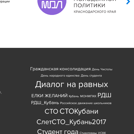
Гражданская консолидация
День Чистоты
День народного единства
День студента
Диалог на равных
я
,
РДШ
ЕЛКИ ЖЕЛАНИЙ
Кубань
МОНМПКК
РДШ_Кубань
Российское движение школьников
СТОКубани
СТО
СлетСТО_Кубань2017
Студент года
Студотряды
УСКК