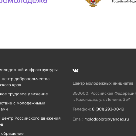
молодежной инфраструктуры
 центр добровольчества
Центр молодежных инициатив
ского края
350000
,
Российская Федераци
кое трудовое движение
г. Краснодар
,
ул. Ленина, 35/1
йствие с молодежными
вами
Телефон:
8 (861) 293-00-19
 центр Российского движения
Email:
moloddobro@yandex.ru
ов
ь обращение