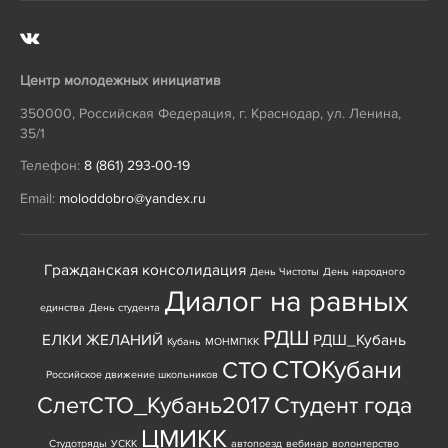
Центр молодежных инициатив
350000
,
Российская Федерация
,
г. Краснодар
,
ул. Ленина,
35/1
Телефон:
8 (861) 293-00-19
Email:
moloddobro@yandex.ru
Гражданская консолидация
День Чистоты
День народного
Диалог на равных
единства
День студента
РДШ
ЕЛКИ ЖЕЛАНИЙ
РДШ_Кубань
Кубань
МОНМПКК
СТОКубани
СТО
Российское движение школьников
СлетСТО_Кубань2017
Студент года
ЦМИКК
Студотряды
УСКК
автопоезд
вебинар
волонтерство