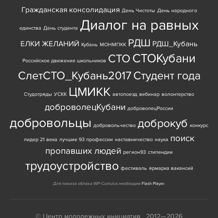
Гражданская консолидация
День Чистоты
День народного
Диалог на равных
единства
День студента
РДШ
ЕЛКИ ЖЕЛАНИЙ
РДШ_Кубань
Кубань
МОНМПКК
СТОКубани
СТО
Российское движение школьников
СлетСТО_Кубань2017
Студент года
ЦМИКК
Студотряды
УСКК
автопоезд
вебинар
волонтерство
доброволецКубани
доброволецРоссии
добровольцы
доброкуб
добровольчество
конкурс
поиск
лидер 21 века
лучшие 93 профессии
наставничество
наука
пропавших людей
регион93
стипендии
трудоустройство
фестиваль
ярмарка вакансий
Для показа облака WP-Cumulus необходим
Flash Player
.
© Центр молодежных инициатив , 2012—2026