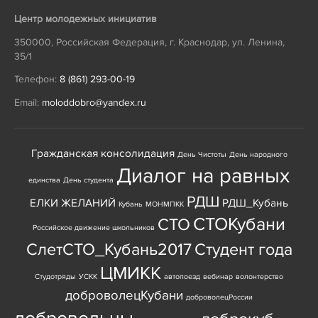
Центр молодежных инициатив
350000
,
Российская Федерация
,
г. Краснодар
,
ул. Ленина,
35/1
Телефон:
8 (861) 293-00-19
Email:
moloddobro@yandex.ru
Гражданская консолидация
День Чистоты
День народного
Диалог на равных
единства
День студента
РДШ
ЕЛКИ ЖЕЛАНИЙ
РДШ_Кубань
Кубань
МОНМПКК
СТОКубани
СТО
Российское движение школьников
СлетСТО_Кубань2017
Студент года
ЦМИКК
Студотряды
УСКК
автопоезд
вебинар
волонтерство
доброволецКубани
доброволецРоссии