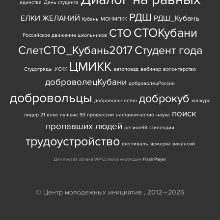
единства
День студента
РДШ
ЕЛКИ ЖЕЛАНИЙ
РДШ_Кубань
Кубань
МОНМПКК
СТОКубани
СТО
Российское движение школьников
СлетСТО_Кубань2017
Студент года
ЦМИКК
Студотряды
УСКК
автопоезд
вебинар
волонтерство
доброволецКубани
доброволецРоссии
добровольцы
доброкуб
добровольчество
конкурс
поиск
лидер 21 века
лучшие 93 профессии
наставничество
наука
пропавших людей
регион93
стипендии
трудоустройство
фестиваль
ярмарка вакансий
Для показа облака WP-Cumulus необходим
Flash Player
.
© Центр молодежных инициатив , 2012—2026