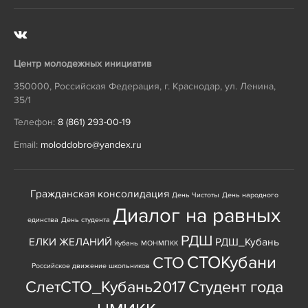
Центр молодежных инициатив
350000
,
Российская Федерация
,
г. Краснодар
,
ул. Ленина,
35/1
Телефон:
8 (861) 293-00-19
Email:
moloddobro@yandex.ru
Гражданская консолидация
День Чистоты
День народного
Диалог на равных
единства
День студента
РДШ
ЕЛКИ ЖЕЛАНИЙ
РДШ_Кубань
Кубань
МОНМПКК
СТОКубани
СТО
Российское движение школьников
СлетСТО_Кубань2017
Студент года