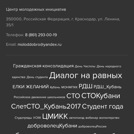
Центр молодежных инициатив
350000
,
Российская Федерация
,
г. Краснодар
,
ул. Ленина,
35/1
Телефон:
8 (861) 293-00-19
Email:
moloddobro@yandex.ru
Гражданская консолидация
День Чистоты
День народного
Диалог на равных
единства
День студента
РДШ
ЕЛКИ ЖЕЛАНИЙ
РДШ_Кубань
Кубань
МОНМПКК
СТОКубани
СТО
Российское движение школьников
СлетСТО_Кубань2017
Студент года
ЦМИКК
Студотряды
УСКК
автопоезд
вебинар
волонтерство
доброволецКубани
доброволецРоссии