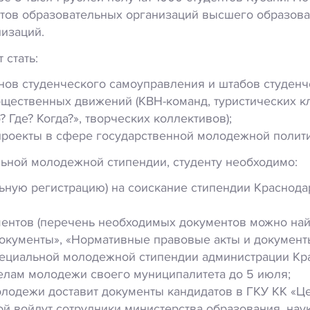
нтов образовательных организаций высшего образован
изаций.
 стать:
нов студенческого самоуправления и штабов студенч
ественных движений (КВН-команд, туристических клу
 Где? Когда?», творческих коллективов);
проекты в сфере государственной молодежной полити
льной молодежной стипендии, студенту необходимо:
льную регистрацию) на соискание стипендии Краснода
ментов (перечень необходимых документов можно най
окументы», «Нормативные правовые акты и документ
пециальной молодежной стипендии администрации Кр
делам молодежи своего муниципалитета до 5 июля;
олодежи доставит документы кандидатов в ГКУ КК «Ц
рой войдут сотрудники министерства образования, на