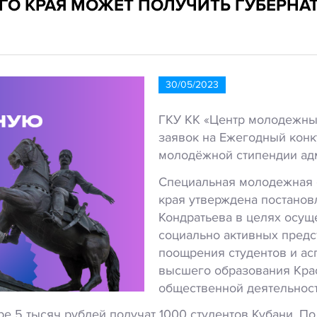
О КРАЯ МОЖЕТ ПОЛУЧИТЬ ГУБЕРНА
30/05/2023
ГКУ КК «Центр молодежных
заявок на Ежегодный конк
молодёжной стипендии адм
Специальная молодежная 
края утверждена постано
Кондратьева в целях осущ
социально активных предс
поощрения студентов и ас
высшего образования Кра
общественной деятельнос
е 5 тысяч рублей получат 1000 студентов Кубани. По