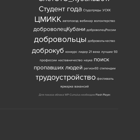
Студент года
Студотряды
УСКК
ЦМИКК
автопоезд
вебинар
волонтерство
доброволецКубани
доброволецРоссии
добровольцы
добровольчество
доброкуб
конкурс
лидер 21 века
лучшие 93
поиск
профессии
наставничество
наука
пропавших людей
регион93
стипендии
трудоустройство
фестиваль
ярмарка вакансий
Для показа облака WP-Cumulus необходим
Flash Player
.