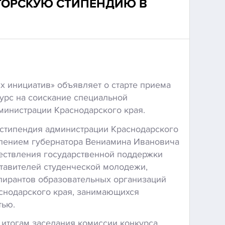
ТОРСКУЮ СТИПЕНДИЮ В
 инициатив» объявляет о старте приема
урс на соискание специальной
инистрации Краснодарского края.
стипендия администрации Краснодарского
влением губернатора Вениамина Ивановича
ествления государственной поддержки
тавителей студенческой молодежи,
пирантов образовательных организаций
снодарского края, занимающихся
тью.
 итогам заседания комиссии конкурса