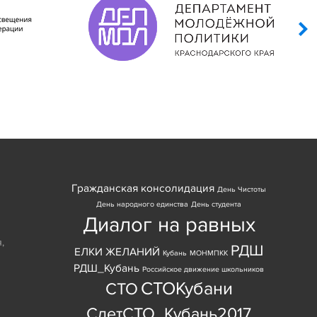
Гражданская консолидация
День Чистоты
День народного единства
День студента
Диалог на равных
я
,
РДШ
ЕЛКИ ЖЕЛАНИЙ
Кубань
МОНМПКК
РДШ_Кубань
Российское движение школьников
СТОКубани
СТО
СлетСТО_Кубань2017