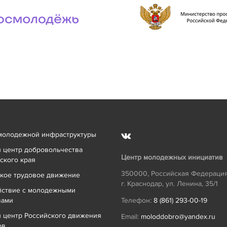
молодежной инфраструктуры
 центр добровольчества
Центр молодежных инициатив
ского края
350000
,
Российская Федераци
кое трудовое движение
г. Краснодар
,
ул. Ленина, 35/1
йствие с молодежными
вами
Телефон:
8 (861) 293-00-19
 центр Российского движения
Email:
moloddobro@yandex.ru
ов