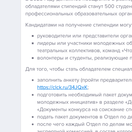
обладателями стипендий станут 500 студе
профессиональных образовательных орган
Кандидатами на получение стипендии могут
руководители или представители орга
лидеры или участники молодежных общ
театральных коллективов, команд «Что?
волонтеры и студенты, реализующие 
Для того, чтобы стать обладателем специа
заполнить анкету (пройти предварите
https://clck.ru/34JQxK
;
подготовить необходимый пакет доку
молодежных инициатив» в разделе «Д
«Документы конкурса на соискание с
подать пакет документов в Отдел по 
после чего каждый Отдел по делам м
экспертной комиссией, в состав кото