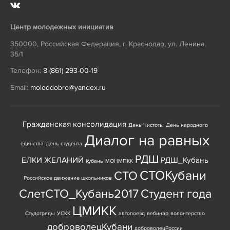
Центр молодежных инициатив
350000
,
Российская Федерация
,
г. Краснодар
,
ул. Ленина,
35/1
Телефон:
8 (861) 293-00-19
Email:
moloddobro@yandex.ru
Гражданская консолидация
День Чистоты
День народного
Диалог на равных
единства
День студента
РДШ
ЕЛКИ ЖЕЛАНИЙ
РДШ_Кубань
Кубань
МОНМПКК
СТОКубани
СТО
Российское движение школьников
СлетСТО_Кубань2017
Студент года
ЦМИКК
Студотряды
УСКК
автопоезд
вебинар
волонтерство
доброволецКубани
доброволецРоссии