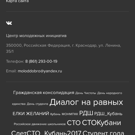
Карта сайта
Центр молодежных инициатив
350000
,
Российская Федерация
,
г. Краснодар
,
ул. Ленина,
35/1
Телефон:
8 (861) 293-00-19
Email:
moloddobro@yandex.ru
Гражданская консолидация
День Чистоты
День народного
Диалог на равных
единства
День студента
РДШ
ЕЛКИ ЖЕЛАНИЙ
РДШ_Кубань
Кубань
МОНМПКК
СТОКубани
СТО
Российское движение школьников
СлетСТО_Кубань2017
Студент года