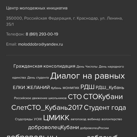
Центр молодежных инициатив
350000
,
Российская Федерация
,
г. Краснодар
,
ул. Ленина,
35/1
Телефон:
8 (861) 293-00-19
Email:
moloddobro@yandex.ru
Гражданская консолидация
День Чистоты
День народного
Диалог на равных
единства
День студента
РДШ
ЕЛКИ ЖЕЛАНИЙ
РДШ_Кубань
Кубань
МОНМПКК
СТОКубани
СТО
Российское движение школьников
СлетСТО_Кубань2017
Студент года
ЦМИКК
Студотряды
УСКК
автопоезд
вебинар
волонтерство
доброволецКубани
доброволецРоссии