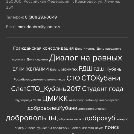
350000
,
Российская Федерация
,
г. Краснодар
,
ул. Ленина,
35/1
Телефон:
8 (861) 293-00-19
Email:
moloddobro@yandex.ru
Гражданская консолидация
День Чистоты
День народного
Диалог на равных
единства
День студента
РДШ
ЕЛКИ ЖЕЛАНИЙ
РДШ_Кубань
Кубань
МОНМПКК
СТОКубани
СТО
Российское движение школьников
СлетСТО_Кубань2017
Студент года
ЦМИКК
Студотряды
УСКК
автопоезд
вебинар
волонтерство
доброволецКубани
доброволецРоссии
добровольцы
доброкуб
добровольчество
конкурс
поиск
лидер 21 века
лучшие 93 профессии
наставничество
наука