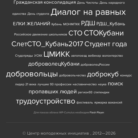
Гражданская консолидация
День Чистоты
День народного
Диалог на равных
единства
День студента
РДШ
ЕЛКИ ЖЕЛАНИЙ
РДШ_Кубань
Кубань
МОНМПКК
СТОКубани
СТО
Российское движение школьников
СлетСТО_Кубань2017
Студент года
ЦМИКК
Студотряды
УСКК
автопоезд
вебинар
волонтерство
доброволецКубани
доброволецРоссии
добровольцы
доброкуб
добровольчество
конкурс
поиск
лидер 21 века
лучшие 93 профессии
наставничество
наука
пропавших людей
регион93
стипендии
трудоустройство
фестиваль
ярмарка вакансий
Для показа облака WP-Cumulus необходим
Flash Player
.
© Центр молодежных инициатив , 2012—2026