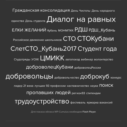
Гражданская консолидация
День Чистоты
День народного
Диалог на равных
единства
День студента
РДШ
ЕЛКИ ЖЕЛАНИЙ
РДШ_Кубань
Кубань
МОНМПКК
СТОКубани
СТО
Российское движение школьников
СлетСТО_Кубань2017
Студент года
ЦМИКК
Студотряды
УСКК
автопоезд
вебинар
волонтерство
доброволецКубани
доброволецРоссии
добровольцы
доброкуб
добровольчество
конкурс
поиск
лидер 21 века
лучшие 93 профессии
наставничество
наука
пропавших людей
регион93
стипендии
трудоустройство
фестиваль
ярмарка вакансий
Для показа облака WP-Cumulus необходим
Flash Player
.