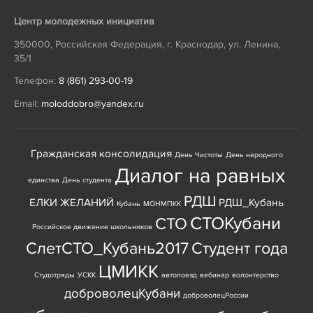
Центр молодежных инициатив
350000
,
Российская Федерация
,
г. Краснодар
,
ул. Ленина,
35/1
Телефон:
8 (861) 293-00-19
Email:
moloddobro@yandex.ru
Гражданская консолидация
День Чистоты
День народного
Диалог на равных
единства
День студента
РДШ
ЕЛКИ ЖЕЛАНИЙ
РДШ_Кубань
Кубань
МОНМПКК
СТОКубани
СТО
Российское движение школьников
СлетСТО_Кубань2017
Студент года
ЦМИКК
Студотряды
УСКК
автопоезд
вебинар
волонтерство
доброволецКубани
доброволецРоссии