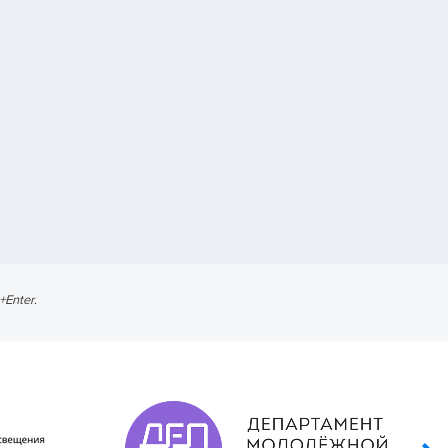
l+Enter
.