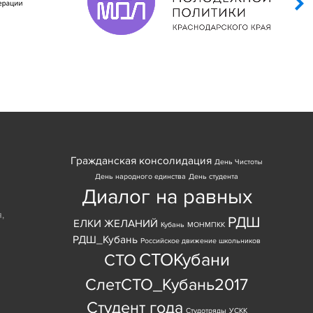
Гражданская консолидация
День Чистоты
День народного единства
День студента
Диалог на равных
я
,
РДШ
ЕЛКИ ЖЕЛАНИЙ
Кубань
МОНМПКК
РДШ_Кубань
Российское движение школьников
СТОКубани
СТО
СлетСТО_Кубань2017
Студент года
Студотряды
УСКК