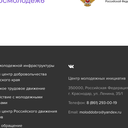
молодежной инфраструктуры
 центр добровольчества
Центр молодежных инициатив
ского края
350000
,
Российская Федераци
кое трудовое движение
г. Краснодар
,
ул. Ленина, 35/1
йствие с молодежными
вами
Телефон:
8 (861) 293-00-19
 центр Российского движения
Email:
moloddobro@yandex.ru
ов
ь обращение