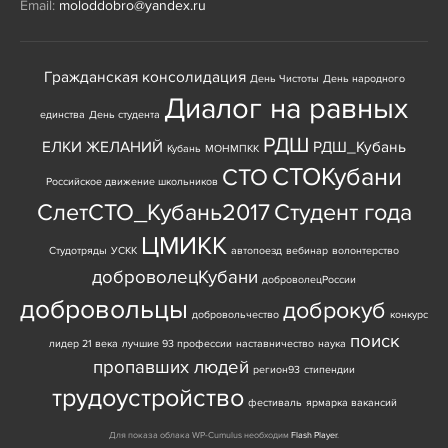
Email:
moloddobro@yandex.ru
Гражданская консолидация
День Чистоты
День народного
Диалог на равных
единства
День студента
РДШ
ЕЛКИ ЖЕЛАНИЙ
РДШ_Кубань
Кубань
МОНМПКК
СТОКубани
СТО
Российское движение школьников
СлетСТО_Кубань2017
Студент года
ЦМИКК
Студотряды
УСКК
автопоезд
вебинар
волонтерство
доброволецКубани
доброволецРоссии
добровольцы
доброкуб
добровольчество
конкурс
поиск
лидер 21 века
лучшие 93 профессии
наставничество
наука
пропавших людей
регион93
стипендии
трудоустройство
фестиваль
ярмарка вакансий
Для показа облака WP-Cumulus необходим
Flash Player
.