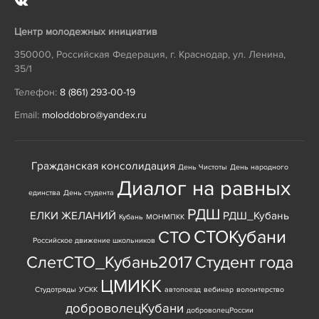
Центр молодежных инициатив
350000
,
Российская Федерация
,
г. Краснодар
,
ул. Ленина,
35/1
Телефон:
8 (861) 293-00-19
Email:
moloddobro@yandex.ru
Гражданская консолидация
День Чистоты
День народного
Диалог на равных
единства
День студента
РДШ
ЕЛКИ ЖЕЛАНИЙ
РДШ_Кубань
Кубань
МОНМПКК
СТОКубани
СТО
Российское движение школьников
СлетСТО_Кубань2017
Студент года
ЦМИКК
Студотряды
УСКК
автопоезд
вебинар
волонтерство
доброволецКубани
доброволецРоссии