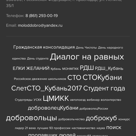
35/1
Телефон:
8 (861) 293-00-19
Email:
moloddobro@yandex.ru
Гражданская консолидация
День Чистоты
День народного
Диалог на равных
единства
День студента
РДШ
ЕЛКИ ЖЕЛАНИЙ
РДШ_Кубань
Кубань
МОНМПКК
СТОКубани
СТО
Российское движение школьников
СлетСТО_Кубань2017
Студент года
ЦМИКК
Студотряды
УСКК
автопоезд
вебинар
волонтерство
доброволецКубани
доброволецРоссии
добровольцы
доброкуб
добровольчество
конкурс
поиск
лидер 21 века
лучшие 93 профессии
наставничество
наука
пропавших людей
регион93
стипендии