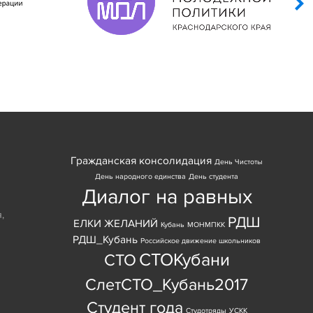
Гражданская консолидация
День Чистоты
День народного единства
День студента
Диалог на равных
я
,
РДШ
ЕЛКИ ЖЕЛАНИЙ
Кубань
МОНМПКК
РДШ_Кубань
Российское движение школьников
СТОКубани
СТО
СлетСТО_Кубань2017
Студент года
Студотряды
УСКК