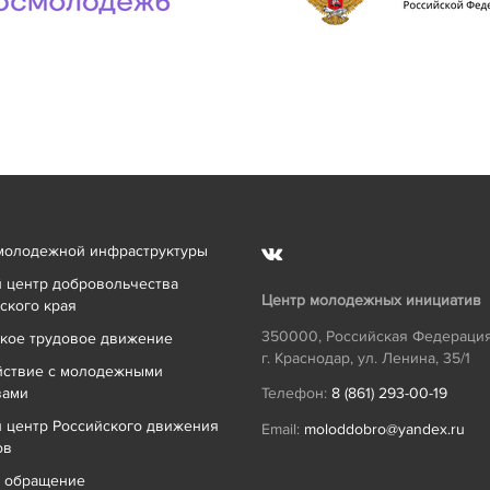
молодежной инфраструктуры
 центр добровольчества
Центр молодежных инициатив
ского края
350000
,
Российская Федераци
кое трудовое движение
г. Краснодар
,
ул. Ленина, 35/1
йствие с молодежными
вами
Телефон:
8 (861) 293-00-19
 центр Российского движения
Email:
moloddobro@yandex.ru
ов
ь обращение