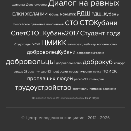
Диалог на равных
единства
День студента
РДШ
ЕЛКИ ЖЕЛАНИЙ
РДШ_Кубань
Кубань
МОНМПКК
СТОКубани
СТО
Российское движение школьников
СлетСТО_Кубань2017
Студент года
ЦМИКК
Студотряды
УСКК
автопоезд
вебинар
волонтерство
доброволецКубани
доброволецРоссии
добровольцы
доброкуб
добровольчество
конкурс
поиск
лидер 21 века
лучшие 93 профессии
наставничество
наука
пропавших людей
регион93
стипендии
трудоустройство
фестиваль
ярмарка вакансий
Для показа облака WP-Cumulus необходим
Flash Player
.
© Центр молодежных инициатив , 2012—2026