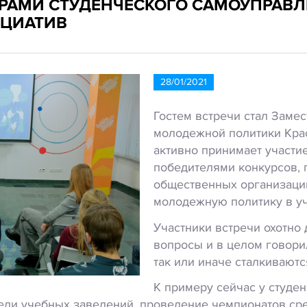
РАМИ СТУДЕНЧЕСКОГО САМОУПРАВЛ
ИЦИАТИВ
28/01/2021
Гостем встречи стал Замес
молодежной политики Крас
активно принимает участи
победителями конкурсов, 
общественных организаций.
молодежную политику в уч
Участники встречи охотно
вопросы и в целом говори
так или иначе сталкиваютс
К примеру сейчас у студе
еди учебных заведений, проведение чемпионатов сре