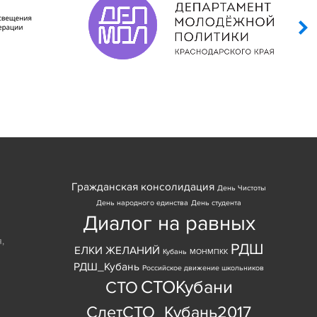
Гражданская консолидация
День Чистоты
День народного единства
День студента
Диалог на равных
я
,
РДШ
ЕЛКИ ЖЕЛАНИЙ
Кубань
МОНМПКК
РДШ_Кубань
Российское движение школьников
СТОКубани
СТО
СлетСТО_Кубань2017