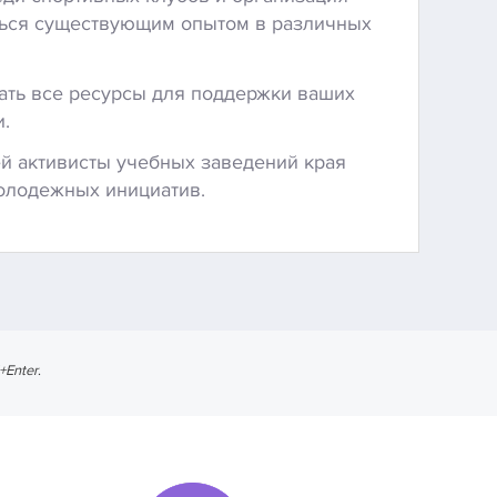
яться существующим опытом в различных
чать все ресурсы для поддержки ваших
и.
ей активисты учебных заведений края
молодежных инициатив.
l+Enter
.