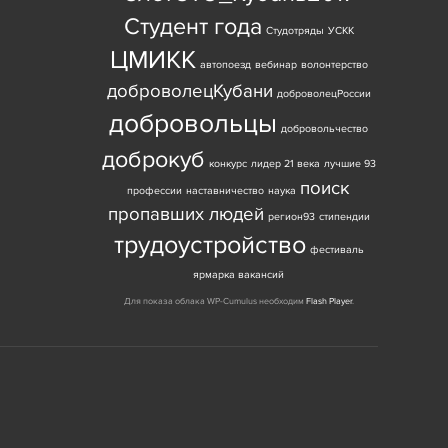
Студент года
Студотряды
УСКК
ЦМИКК
автопоезд
вебинар
волонтерство
доброволецКубани
доброволецРоссии
добровольцы
добровольчество
доброкуб
конкурс
лидер 21 века
лучшие 93
поиск
профессии
наставничество
наука
пропавших людей
регион93
стипендии
трудоустройство
фестиваль
ярмарка вакансий
Для показа облака WP-Cumulus необходим
Flash Player
.