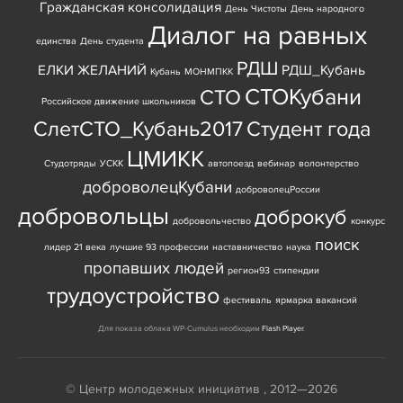
Гражданская консолидация
День Чистоты
День народного
Диалог на равных
единства
День студента
РДШ
ЕЛКИ ЖЕЛАНИЙ
РДШ_Кубань
Кубань
МОНМПКК
СТОКубани
СТО
Российское движение школьников
СлетСТО_Кубань2017
Студент года
ЦМИКК
Студотряды
УСКК
автопоезд
вебинар
волонтерство
доброволецКубани
доброволецРоссии
добровольцы
доброкуб
добровольчество
конкурс
поиск
лидер 21 века
лучшие 93 профессии
наставничество
наука
пропавших людей
регион93
стипендии
трудоустройство
фестиваль
ярмарка вакансий
Для показа облака WP-Cumulus необходим
Flash Player
.
© Центр молодежных инициатив , 2012—2026